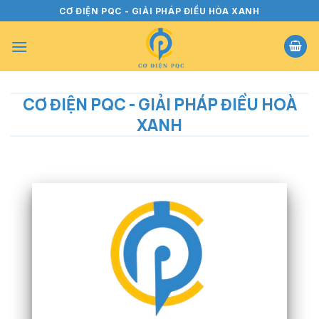
Bỏ
CƠ ĐIỆN PQC - GIẢI PHÁP ĐIỀU HÒA XANH
qua
nội
dung
CƠ ĐIỆN PQC - GIẢI PHÁP ĐIỀU HOÀ
XANH