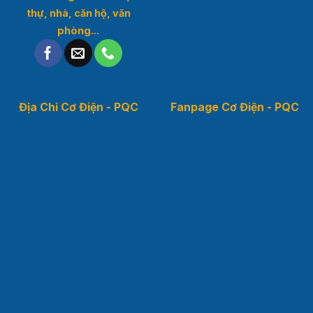
thự, nhà, căn hộ, văn
phòng...
Địa Chỉ Cơ Điện - PQC
Fanpage Cơ Điện - PQC