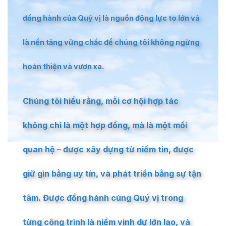
đồng hành của Quý vị là nguồn động lực to lớn và
là nền tảng vững chắc để chúng tôi không ngừng
hoàn thiện và vươn xa.
Chúng tôi hiểu rằng, mỗi cơ hội hợp tác
không chỉ là một hợp đồng, mà là một mối
quan hệ – được xây dựng từ niềm tin, được
giữ gìn bằng uy tín, và phát triển bằng sự tận
tâm. Được đồng hành cùng Quý vị trong
từng công trình là niềm vinh dự lớn lao, và