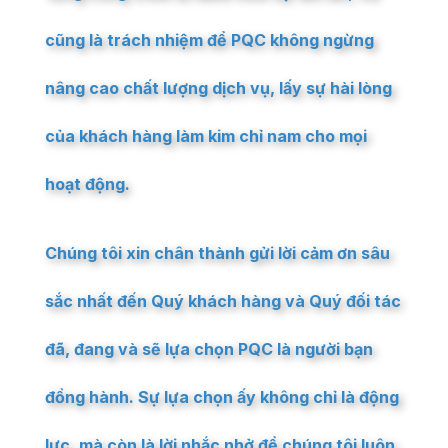
cũng là trách nhiệm để PQC không ngừng
nâng cao chất lượng dịch vụ, lấy sự hài lòng
của khách hàng làm kim chỉ nam cho mọi
hoạt động.
Chúng tôi xin chân thành gửi lời cảm ơn sâu
sắc nhất đến Quý khách hàng và Quý đối tác
đã, đang và sẽ lựa chọn PQC là người bạn
đồng hành. Sự lựa chọn ấy không chỉ là động
lực, mà còn là lời nhắc nhở để chúng tôi luôn