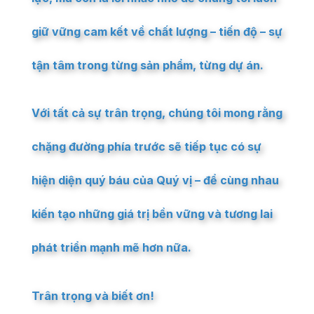
giữ vững cam kết về chất lượng – tiến độ – sự
tận tâm trong từng sản phẩm, từng dự án.
Với tất cả sự trân trọng, chúng tôi mong rằng
chặng đường phía trước sẽ tiếp tục có sự
hiện diện quý báu của Quý vị – để cùng nhau
kiến tạo những giá trị bền vững và tương lai
phát triển mạnh mẽ hơn nữa.
Trân trọng và biết ơn!