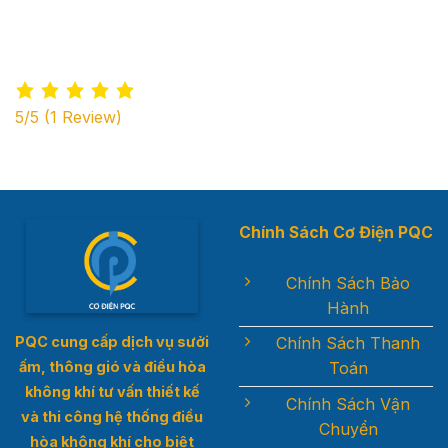
5/5
(1 Review)
Chính Sách Cơ Điện PQC
Chính Sách Bảo
Hành
Chính Sách Thanh
PQC cung cấp dịch vụ sưởi
Toán
ấm, thông gió và điều hòa
không khí t
ư vấn thiết kế
Chính Sách Vận
và thi công hệ thống điều
Chuyển
hòa không khí cho biệt