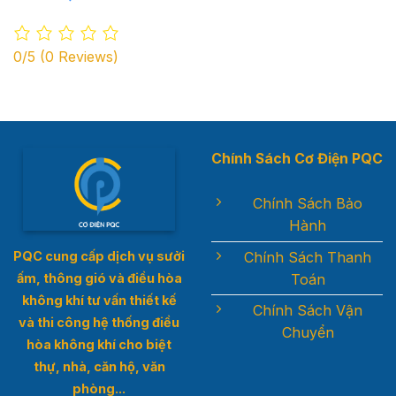
0/5
(0 Reviews)
Chính Sách Cơ Điện PQC
Chính Sách Bảo
Hành
Chính Sách Thanh
PQC cung cấp dịch vụ sưởi
Toán
ấm, thông gió và điều hòa
không khí t
ư vấn thiết kế
Chính Sách Vận
và thi công hệ thống điều
Chuyển
hòa không khí cho biệt
thự, nhà, căn hộ, văn
phòng...