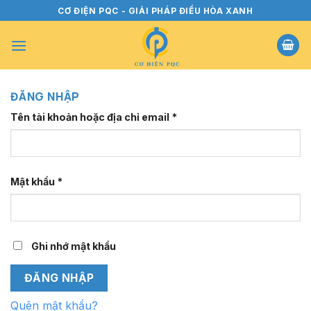
Bỏ
CƠ ĐIỆN PQC - GIẢI PHÁP ĐIỀU HÒA XANH
qua
nội
dung
ĐĂNG NHẬP
Bắt
Tên tài khoản hoặc địa chỉ email
*
buộc
Bắt
Mật khẩu
*
buộc
Ghi nhớ mật khẩu
ĐĂNG NHẬP
Quên mật khẩu?