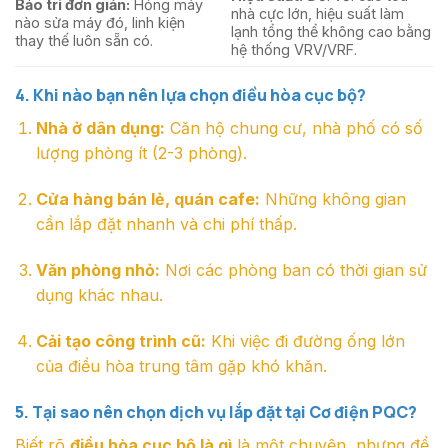
Bảo trì đơn giản:
Hỏng máy
nhà cực lớn, hiệu suất làm
nào sửa máy đó, linh kiện
lạnh tổng thể không cao bằng
thay thế luôn sẵn có.
hệ thống VRV/VRF.
4. Khi nào bạn nên lựa chọn điều hòa cục bộ?
Nhà ở dân dụng:
Căn hộ chung cư, nhà phố có số
lượng phòng ít (2-3 phòng).
Cửa hàng bán lẻ, quán cafe:
Những không gian
cần lắp đặt nhanh và chi phí thấp.
Văn phòng nhỏ:
Nơi các phòng ban có thời gian sử
dụng khác nhau.
Cải tạo công trình cũ:
Khi việc đi đường ống lớn
của điều hòa trung tâm gặp khó khăn.
5. Tại sao nên chọn dịch vụ lắp đặt tại Cơ điện PQC?
Biết rõ
điều hòa cục bộ là gì
là một chuyện, nhưng để