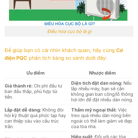
Điều hòa cục bộ là gì
Để giúp bạn có cái nhìn khách quan, hãy cùng
Cơ
điện PQC
phân tích bảng so sánh dưới đây:
Ưu điểm
Nhược điểm
Diện tích đặt dàn nóng:
Nếu
Giá thành rẻ:
Chi phí đầu tư
lắp nhiều máy, bạn sẽ cần
ban đầu thấp, phù hợp túi
không gian ban công/lỗ thông
tiền.
hơi lớn để đặt nhiều dàn nóng.
Lắp đặt dễ dàng:
Không đòi
Thẩm mỹ ngoại thất:
Việc
hỏi kỹ thuật quá phức tạp hay
treo quá nhiều dàn nóng bên
can thiệp sâu vào cấu trúc
ngoài có thể làm giảm vẻ đẹp
trần.
của tòa nhà.
Hiệu suất:
Đối với các tòa