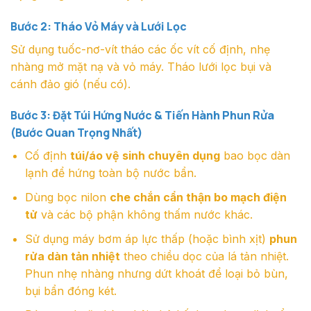
Bước 2: Tháo Vỏ Máy và Lưới Lọc
Sử dụng tuốc-nơ-vít tháo các ốc vít cố định, nhẹ
nhàng mở mặt nạ và vỏ máy. Tháo lưới lọc bụi và
cánh đảo gió (nếu có).
Bước 3: Đặt Túi Hứng Nước & Tiến Hành Phun Rửa
(Bước Quan Trọng Nhất)
Cố định
túi/áo vệ sinh chuyên dụng
bao bọc dàn
lạnh để hứng toàn bộ nước bẩn.
Dùng bọc nilon
che chắn cẩn thận bo mạch điện
tử
và các bộ phận không thấm nước khác.
Sử dụng máy bơm áp lực thấp (hoặc bình xịt)
phun
rửa dàn tản nhiệt
theo chiều dọc của lá tản nhiệt.
Phun nhẹ nhàng nhưng dứt khoát để loại bỏ bùn,
bụi bẩn đóng két.